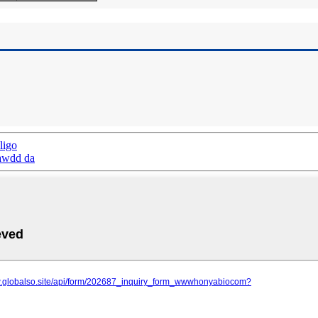
ligo
awdd da