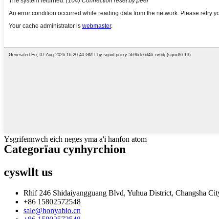
Ysgrifennwch eich neges yma a'i hanfon atom
Categorïau cynhyrchion
cyswllt
us
Rhif 246 Shidaiyangguang Blvd, Yuhua District, Changsha City
+86 15802572548
sale@honyabio.cn