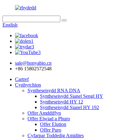
English
sale@honyabio.cn
+86 15802572548
Cartref
Cynhyrchion
Syntheseisydd RNA DNA
Syntheseisydd Sianel Sengl HY
Syntheseisydd HY 12
Syntheseisydd Sianel HY 192
Offer Amddiffyn
Offer Elwiad a Phuro
Offer Elution
Offer Puro
Cyfarpar Toddedig Amidites