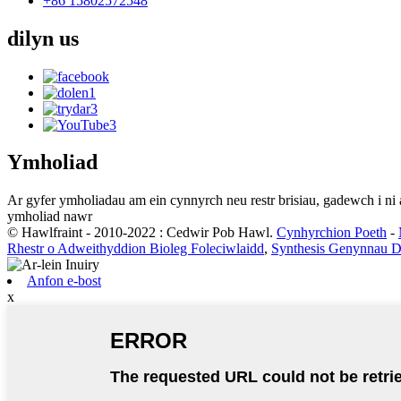
+86 15802572548
dilyn
us
Ymholiad
Ar gyfer ymholiadau am ein cynnyrch neu restr brisiau, gadewch i n
ymholiad nawr
© Hawlfraint - 2010-2022 : Cedwir Pob Hawl.
Cynhyrchion Poeth
-
Rhestr o Adweithyddion Bioleg Foleciwlaidd
,
Synthesis Genynnau 
Anfon e-bost
x