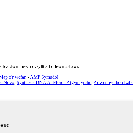
i a byddwn mewn cysylltiad o fewn 24 awr.
Map o'r wefan
-
AMP Symudol
De Novo
,
Synthesis DNA Ar Fforch Atgynhyrchu
,
Adweithyddion Lab 