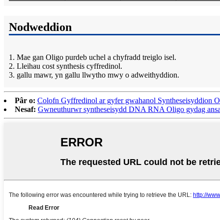
Nodweddion
1. Mae gan Oligo purdeb uchel a chyfradd treiglo isel.
2. Lleihau cost synthesis cyffredinol.
3. gallu mawr, yn gallu llwytho mwy o adweithyddion.
Pâr o:
Colofn Gyffredinol ar gyfer gwahanol Syntheseisyddion O
Nesaf:
Gwneuthurwr syntheseisydd DNA RNA Oligo gydag ans