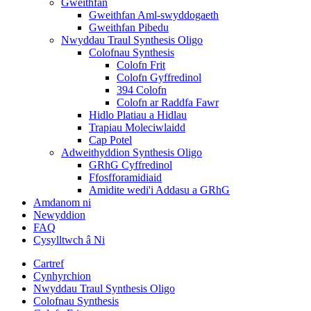
Gweithfan
Gweithfan Aml-swyddogaeth
Gweithfan Pibedu
Nwyddau Traul Synthesis Oligo
Colofnau Synthesis
Colofn Frit
Colofn Gyffredinol
394 Colofn
Colofn ar Raddfa Fawr
Hidlo Platiau a Hidlau
Trapiau Moleciwlaidd
Cap Potel
Adweithyddion Synthesis Oligo
GRhG Cyffredinol
Ffosfforamidiaid
Amidite wedi'i Addasu a GRhG
Amdanom ni
Newyddion
FAQ
Cysylltwch â Ni
Cartref
Cynhyrchion
Nwyddau Traul Synthesis Oligo
Colofnau Synthesis