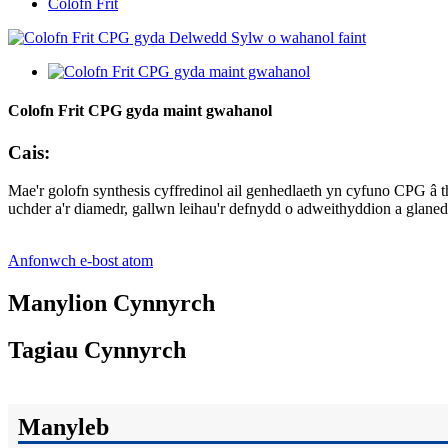
Colofn Frit
Colofn Frit CPG gyda maint gwahanol
Cais:
Mae'r golofn synthesis cyffredinol ail genhedlaeth yn cyfuno CPG â t
uchder a'r diamedr, gallwn leihau'r defnydd o adweithyddion a glaned
Anfonwch e-bost atom
Manylion Cynnyrch
Tagiau Cynnyrch
Manyleb