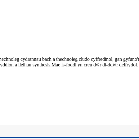
hechnoleg cydrannau bach a thechnoleg cludo cyffredinol, gan gyfuno'r 
yddion a lleihau synthesis.Mae is-foddi yn creu dŵr di-ddŵr delfrydol.